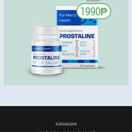
1990₱
KARANASAN