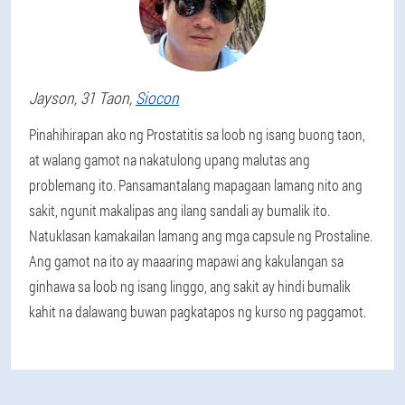
Jayson
, 31 Taon,
Siocon
Pinahihirapan ako ng Prostatitis sa loob ng isang buong taon,
at walang gamot na nakatulong upang malutas ang
problemang ito. Pansamantalang mapagaan lamang nito ang
sakit, ngunit makalipas ang ilang sandali ay bumalik ito.
Natuklasan kamakailan lamang ang mga capsule ng Prostaline.
Ang gamot na ito ay maaaring mapawi ang kakulangan sa
ginhawa sa loob ng isang linggo, ang sakit ay hindi bumalik
kahit na dalawang buwan pagkatapos ng kurso ng paggamot.