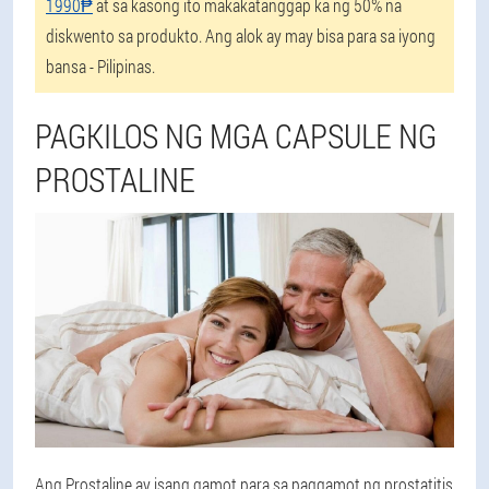
1990₱
at sa kasong ito makakatanggap ka ng 50% na
diskwento sa produkto. Ang alok ay may bisa para sa iyong
bansa - Pilipinas.
PAGKILOS NG MGA CAPSULE NG
PROSTALINE
Ang Prostaline ay isang gamot para sa paggamot ng prostatitis