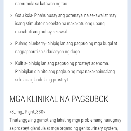
namumula sa katawan ng tao.
Gotu kola
- Pinahuhusay ang potensyal na sekswal at may
isang stimulate na epekto na makakatulong upang
mapabuti ang buhay sekswal.
Pulang blueberry
- pinipigilan ang pagbuo ng mga bugal at
nagpapabuti sa sirkulasyon ng dugo.
Kulitis
- pinipigilan ang pagbuo ng prosteyt adenoma.
Pinipigilan din nito ang pagbuo ng mga nakakapinsalang
selula sa glandula ng prosteyt.
MGA KLINIKAL NA PAGSUBOK
<3_img_ Right_330>
Tinatanggal ng gamot ang lahat ng mga problemang nauugnay
sa prosteyt glandula at mga organo ng genitourinary system,