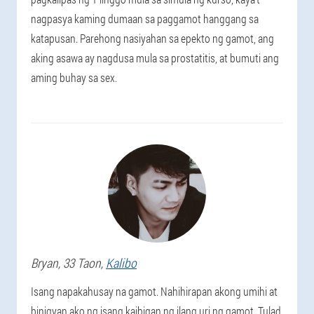
nagpasya kaming dumaan sa paggamot hanggang sa
katapusan. Parehong nasiyahan sa epekto ng gamot, ang
aking asawa ay nagdusa mula sa prostatitis, at bumuti ang
aming buhay sa sex.
Bryan
, 33 Taon,
Kalibo
Isang napakahusay na gamot. Nahihirapan akong umihi at
binigyan ako ng isang kaibigan ng ilang uri ng gamot. Tulad