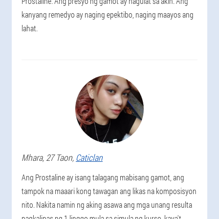
Prostaline. Ang presyo ng gamot ay nagulat sa akin. Ang
kanyang remedyo ay naging epektibo, naging maayos ang
lahat.
Mhara
, 27 Taon,
Caticlan
Ang Prostaline ay isang talagang mabisang gamot, ang
tampok na maaari kong tawagan ang likas na komposisyon
nito. Nakita namin ng aking asawa ang mga unang resulta
pagkalipas ng 1 linggo mula sa simula ng kurso, kaya't