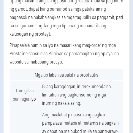
Upang makamit ang isang positibong resulta mula sa pag-inom
ng gamot, dapat kang sumunod sa mga patakaran ng
pagpasok na nakabalangkas sa mga tagubilin sa paggamit, pati
na rin gumamit ng ilang mga tip upang mapanatili ang
kalusugan ng prosteyt.
Pinapaalala namin sa iyo na maaari kang mag-order ng mga
Prostaline capsule sa Pilipinas sa pamamagitan ng opisyal na
website sa mababang presyo.
Mga tip laban sa sakit na prostatitis
Bilang karagdagan, inirerekumenda na
Tumigil sa
limitahan ang pagkonsumo ng mga
paninigarilyo
inuming nakalalasing.
Ang maalat at pinausukang pagkain,
pampalasa, mataba at matamis na pagkain
ay dapat na maibukod mula sa pang-araw-