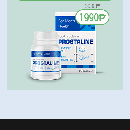
3980₱
1990₱