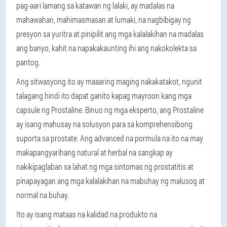
pag-aari lamang sa katawan ng lalaki, ay madalas na
mahawahan, mahimasmasan at lumaki, na nagbibigay ng
presyon sa yuritra at pinipilit ang mga kalalakihan na madalas
ang banyo, kahit na napakakaunting ihi ang nakokolekta sa
pantog.
Ang sitwasyong ito ay maaaring maging nakakatakot, ngunit
talagang hindi ito dapat ganito kapag mayroon kang mga
capsule ng Prostaline. Binuo ng mga eksperto, ang Prostaline
ay isang mahusay na solusyon para sa komprehensibong
suporta sa prostate. Ang advanced na pormula na ito na may
makapangyarihang natural at herbal na sangkap ay
nakikipaglaban sa lahat ng mga sintomas ng prostatitis at
pinapayagan ang mga kalalakihan na mabuhay ng malusog at
normal na buhay.
Ito ay isang mataas na kalidad na produkto na