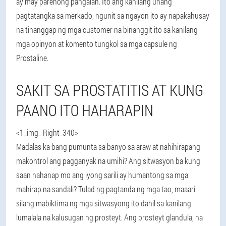
ay may parehong pangalan. Ito ang kanilang unang
pagtatangka sa merkado, ngunit sa ngayon ito ay napakahusay
na tinanggap ng mga customer na binanggit ito sa kanilang
mga opinyon at komento tungkol sa mga capsule ng
Prostaline.
SAKIT SA PROSTATITIS AT KUNG
PAANO ITO HAHARAPIN
<1_img_ Right_340>
Madalas ka bang pumunta sa banyo sa araw at nahihirapang
makontrol ang pagganyak na umihi? Ang sitwasyon ba kung
saan nahanap mo ang iyong sarili ay humantong sa mga
mahirap na sandali? Tulad ng pagtanda ng mga tao, maaari
silang mabiktima ng mga sitwasyong ito dahil sa kanilang
lumalala na kalusugan ng prosteyt. Ang prosteyt glandula, na