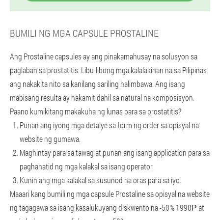
BUMILI NG MGA CAPSULE PROSTALINE
Ang Prostaline capsules ay ang pinakamahusay na solusyon sa
paglaban sa prostatitis. Libu-libong mga kalalakihan na sa Pilipinas
ang nakakita nito sa kanilang sariling halimbawa. Ang isang
mabisang resulta ay nakamit dahil sa natural na komposisyon.
Paano kumikitang makakuha ng lunas para sa prostatitis?
Punan ang iyong mga detalye sa form ng order sa opisyal na
website ng gumawa.
Maghintay para sa tawag at punan ang isang application para sa
paghahatid ng mga kalakal sa isang operator.
Kunin ang mga kalakal sa susunod na oras para sa iyo.
Maaari kang bumili ng mga capsule Prostaline sa opisyal na website
ng tagagawa sa isang kasalukuyang diskwento na -50% 1990₱ at