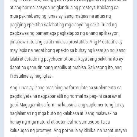
at ang normalisasyon ng glandula ng prosteyt. Kabilang sa
mga pakinabang ng lunas ay isang mataas na antas ng
pagiging epektibo sa lahat ng mga anyo ng sakit. Tulad ng
pagbawas ng pamamaga pagkatapos ng unang aplikasyon,
pinapawi nito ang sakit mula sa prostatitis. Ang Prostatitis ay
may labis na negatibong epekto sa buhay ng kasarian ng isang
lalaki at estado ng psychoemotional, kaya't ang sakit na ito ay
dapat na gamutin nang mabilis at mabisa. Sa kasong ito, ang
Prostaline ay nagligtas.
Ang lunas ay isang masining na formulate na suplemento sa
pagdidiyeta na nagpapanatili ng normal na pag-ihi sa araw at
gabi. Magagamit sa form na kapsula, ang suplementong ito ay
naglalaman ng mga buto ng kalabasa at isang malawak na
hanay ng mga natural at botanical na sumusuporta sa
kalusugan ng prosteyt. Ang pormula ay klinikal na napatunayan