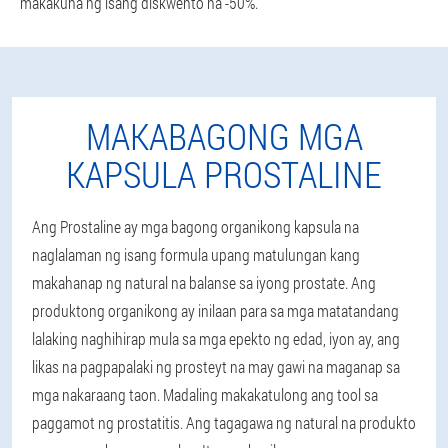
makakuha ng isang diskwento na -50%.
MAKABAGONG MGA
KAPSULA PROSTALINE
Ang Prostaline ay mga bagong organikong kapsula na
naglalaman ng isang formula upang matulungan kang
makahanap ng natural na balanse sa iyong prostate. Ang
produktong organikong ay inilaan para sa mga matatandang
lalaking naghihirap mula sa mga epekto ng edad, iyon ay, ang
likas na pagpapalaki ng prosteyt na may gawi na maganap sa
mga nakaraang taon. Madaling makakatulong ang tool sa
paggamot ng prostatitis. Ang tagagawa ng natural na produkto