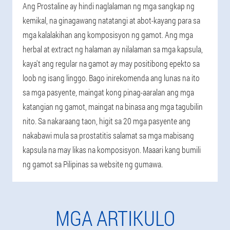
Ang Prostaline ay hindi naglalaman ng mga sangkap ng
kemikal, na ginagawang natatangi at abot-kayang para sa
mga kalalakihan ang komposisyon ng gamot. Ang mga
herbal at extract ng halaman ay nilalaman sa mga kapsula,
kaya't ang regular na gamot ay may positibong epekto sa
loob ng isang linggo. Bago inirekomenda ang lunas na ito
sa mga pasyente, maingat kong pinag-aaralan ang mga
katangian ng gamot, maingat na binasa ang mga tagubilin
nito. Sa nakaraang taon, higit sa 20 mga pasyente ang
nakabawi mula sa prostatitis salamat sa mga mabisang
kapsula na may likas na komposisyon. Maaari kang bumili
ng gamot sa Pilipinas sa website ng gumawa.
MGA ARTIKULO