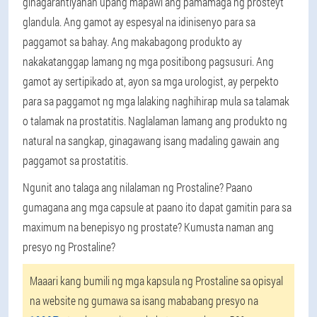
ginagarantiyahan upang mapawi ang pamamaga ng prosteyt
glandula. Ang gamot ay espesyal na idinisenyo para sa
paggamot sa bahay. Ang makabagong produkto ay
nakakatanggap lamang ng mga positibong pagsusuri. Ang
gamot ay sertipikado at, ayon sa mga urologist, ay perpekto
para sa paggamot ng mga lalaking naghihirap mula sa talamak
o talamak na prostatitis. Naglalaman lamang ang produkto ng
natural na sangkap, ginagawang isang madaling gawain ang
paggamot sa prostatitis.
Ngunit ano talaga ang nilalaman ng Prostaline? Paano
gumagana ang mga capsule at paano ito dapat gamitin para sa
maximum na benepisyo ng prostate? Kumusta naman ang
presyo ng Prostaline?
Maaari kang bumili ng mga kapsula ng Prostaline sa opisyal
na website ng gumawa sa isang mababang presyo na