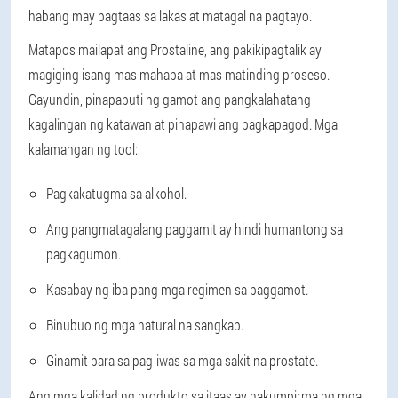
habang may pagtaas sa lakas at matagal na pagtayo.
Matapos mailapat ang Prostaline, ang pakikipagtalik ay
magiging isang mas mahaba at mas matinding proseso.
Gayundin, pinapabuti ng gamot ang pangkalahatang
kagalingan ng katawan at pinapawi ang pagkapagod. Mga
kalamangan ng tool:
Pagkakatugma sa alkohol.
Ang pangmatagalang paggamit ay hindi humantong sa
pagkagumon.
Kasabay ng iba pang mga regimen sa paggamot.
Binubuo ng mga natural na sangkap.
Ginamit para sa pag-iwas sa mga sakit na prostate.
Ang mga kalidad ng produkto sa itaas ay nakumpirma ng mga