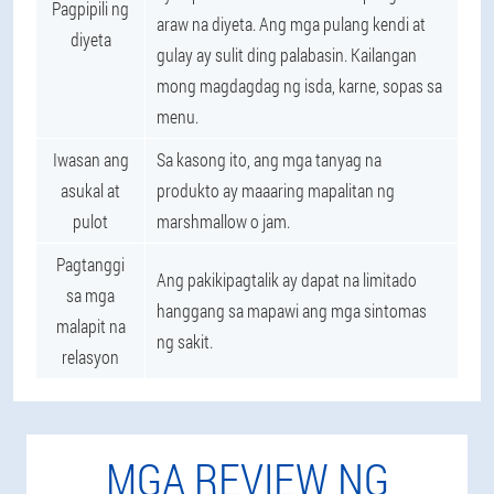
Pagpipili ng
araw na diyeta. Ang mga pulang kendi at
diyeta
gulay ay sulit ding palabasin. Kailangan
mong magdagdag ng isda, karne, sopas sa
menu.
Iwasan ang
Sa kasong ito, ang mga tanyag na
asukal at
produkto ay maaaring mapalitan ng
pulot
marshmallow o jam.
Pagtanggi
Ang pakikipagtalik ay dapat na limitado
sa mga
hanggang sa mapawi ang mga sintomas
malapit na
ng sakit.
relasyon
MGA REVIEW NG