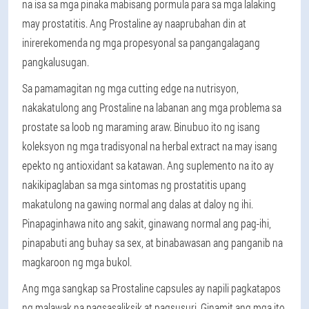
na isa sa mga pinaka mabisang pormula para sa mga lalaking
may prostatitis. Ang Prostaline ay naaprubahan din at
inirerekomenda ng mga propesyonal sa pangangalagang
pangkalusugan.
Sa pamamagitan ng mga cutting edge na nutrisyon,
nakakatulong ang Prostaline na labanan ang mga problema sa
prostate sa loob ng maraming araw. Binubuo ito ng isang
koleksyon ng mga tradisyonal na herbal extract na may isang
epekto ng antioxidant sa katawan. Ang suplemento na ito ay
nakikipaglaban sa mga sintomas ng prostatitis upang
makatulong na gawing normal ang dalas at daloy ng ihi.
Pinapaginhawa nito ang sakit, ginawang normal ang pag-ihi,
pinapabuti ang buhay sa sex, at binabawasan ang panganib na
magkaroon ng mga bukol.
Ang mga sangkap sa Prostaline capsules ay napili pagkatapos
ng malawak na pagsasaliksik at pagsusuri. Ginamit ang mga ito